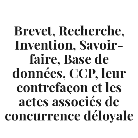
Skip
to
content
Brevet, Recherche,
Invention, Savoir-
faire, Base de
données, CCP, leur
contrefaçon et les
actes associés de
concurrence déloyale