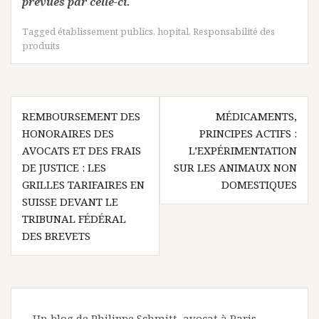
prévues par celle-ci.
Tagged
établissement publics
,
hopital
,
Responsabilité des
produits
Navigation
REMBOURSEMENT DES
MÉDICAMENTS,
de
HONORAIRES DES
PRINCIPES ACTIFS :
l’article
AVOCATS ET DES FRAIS
L’EXPÉRIMENTATION
DE JUSTICE : LES
SUR LES ANIMAUX NON
GRILLES TARIFAIRES EN
DOMESTIQUES
SUISSE DEVANT LE
TRIBUNAL FÉDÉRAL
DES BREVETS
Un blog de Philippe Schmitt, avocat à Paris,