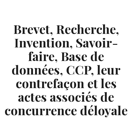
Skip
to
content
Brevet, Recherche,
Invention, Savoir-
faire, Base de
données, CCP, leur
contrefaçon et les
actes associés de
concurrence déloyale