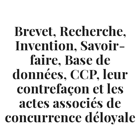
Skip
to
content
Brevet, Recherche,
Invention, Savoir-
faire, Base de
données, CCP, leur
contrefaçon et les
actes associés de
concurrence déloyale