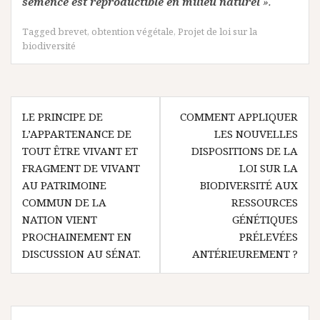
semence est reproductible en milieu naturel
».
Tagged
brevet
,
obtention végétale
,
Projet de loi sur la
biodiversité
Navigation
LE PRINCIPE DE
COMMENT APPLIQUER
de
L’APPARTENANCE DE
LES NOUVELLES
l’article
TOUT ÊTRE VIVANT ET
DISPOSITIONS DE LA
FRAGMENT DE VIVANT
LOI SUR LA
AU PATRIMOINE
BIODIVERSITÉ AUX
COMMUN DE LA
RESSOURCES
NATION VIENT
GÉNÉTIQUES
PROCHAINEMENT EN
PRÉLEVÉES
DISCUSSION AU SÉNAT.
ANTÉRIEUREMENT ?