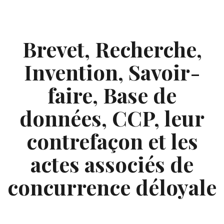
Skip
to
content
Brevet, Recherche,
Invention, Savoir-
faire, Base de
données, CCP, leur
contrefaçon et les
actes associés de
concurrence déloyale