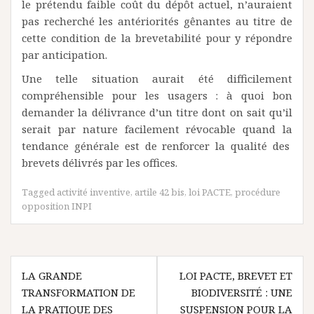
le prétendu faible coût du dépôt actuel, n’auraient
pas recherché les antériorités gênantes au titre de
cette condition de la brevetabilité pour y répondre
par anticipation.
Une telle situation aurait été difficilement
compréhensible pour les usagers : à quoi bon
demander la délivrance d’un titre dont on sait qu’il
serait par nature facilement révocable quand la
tendance générale est de renforcer la qualité des
brevets délivrés par les offices.
Tagged
activité inventive
,
artile 42 bis
,
loi PACTE
,
procédure
opposition INPI
Navigation
LA GRANDE
LOI PACTE, BREVET ET
de
TRANSFORMATION DE
BIODIVERSITÉ : UNE
l’article
LA PRATIQUE DES
SUSPENSION POUR LA