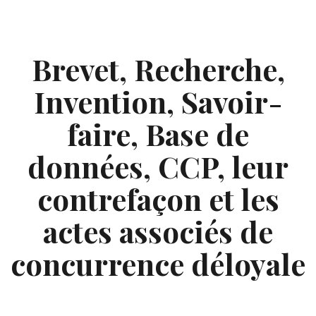
Skip
to
content
Brevet, Recherche,
Invention, Savoir-
faire, Base de
données, CCP, leur
contrefaçon et les
actes associés de
concurrence déloyale