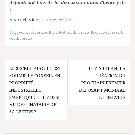
défendront lors de la discussion dans l’hémicycle
».
A vos claviers :
suivez ce lien
.
Tagged
biodiversité
,
Brevet et biodiversité
,
Projet de loi sur la
biodiversité
Navigation
LE SECRET AUQUEL EST
IL Y A UN AN, LA
de
SOUMIS LE CONSEIL EN
CRÉATION DU
l’article
PROPRIÉTÉ
PROCHAIN PREMIER
INDUSTRIELLE,
DÉPOSANT MONDIAL
S’APPLIQUE-T-IL AUSSI
DE BREVETS
AU DESTINATAIRE DE
SA LETTRE ?