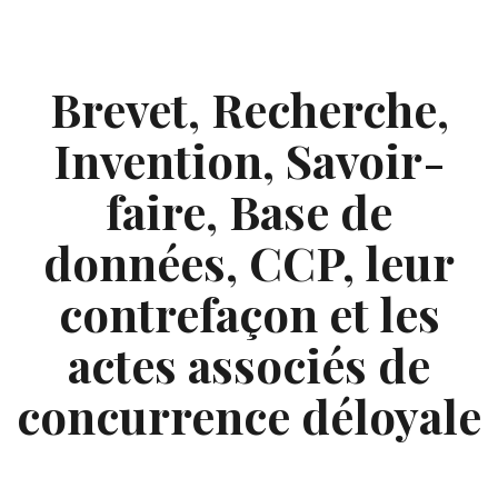
Skip
to
content
Brevet, Recherche,
Invention, Savoir-
faire, Base de
données, CCP, leur
contrefaçon et les
actes associés de
concurrence déloyale