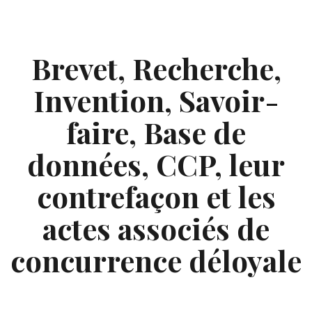
Skip
to
content
Brevet, Recherche,
Invention, Savoir-
faire, Base de
données, CCP, leur
contrefaçon et les
actes associés de
concurrence déloyale