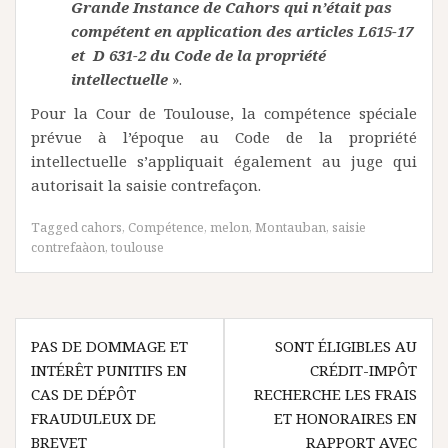
Grande Instance de Cahors qui n’était pas
compétent en application des articles L615-17
et D 631-2 du Code de la propriété
intellectuelle
».
Pour la Cour de Toulouse, la compétence spéciale
prévue à l’époque au Code de la propriété
intellectuelle s’appliquait également au juge qui
autorisait la saisie contrefaçon.
Tagged
cahors
,
Compétence
,
melon
,
Montauban
,
saisie
contrefaàon
,
toulouse
Navigation
PAS DE DOMMAGE ET
SONT ÉLIGIBLES AU
de
INTÉRÊT PUNITIFS EN
CRÉDIT-IMPÔT
l’article
CAS DE DÉPÔT
RECHERCHE LES FRAIS
FRAUDULEUX DE
ET HONORAIRES EN
BREVET
RAPPORT AVEC