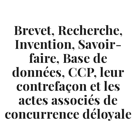
Skip
to
content
Brevet, Recherche,
Invention, Savoir-
faire, Base de
données, CCP, leur
contrefaçon et les
actes associés de
concurrence déloyale