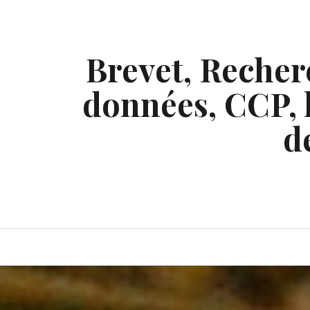
Skip
to
content
Brevet, Recherc
données, CCP, l
d