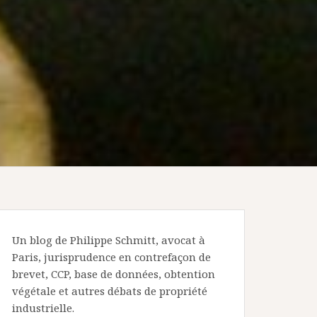
Un blog de Philippe Schmitt, avocat à
Paris, jurisprudence en contrefaçon de
brevet, CCP, base de données, obtention
végétale et autres débats de propriété
industrielle.