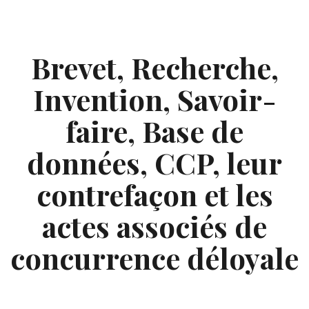
Skip
to
content
Brevet, Recherche,
Invention, Savoir-
faire, Base de
données, CCP, leur
contrefaçon et les
actes associés de
concurrence déloyale