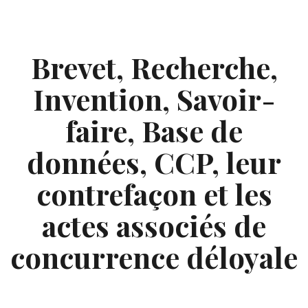
Skip
to
content
Brevet, Recherche,
Invention, Savoir-
faire, Base de
données, CCP, leur
contrefaçon et les
actes associés de
concurrence déloyale