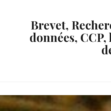
Skip
to
content
Brevet, Recherc
données, CCP, l
d