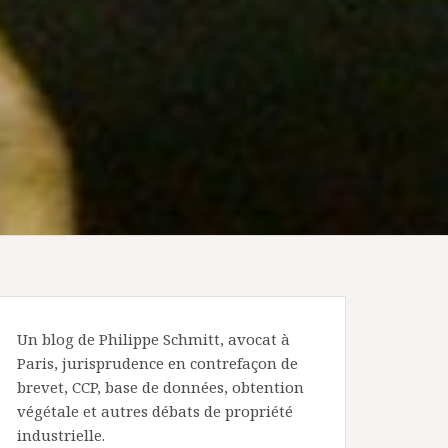
Un blog de Philippe Schmitt, avocat à
Paris, jurisprudence en contrefaçon de
brevet, CCP, base de données, obtention
végétale et autres débats de propriété
industrielle.