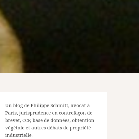
Un blog de Philippe Schmitt, avocat à
Paris, jurisprudence en contrefaçon de
brevet, CCP, base de données, obtention
végétale et autres débats de propriété
industrielle.