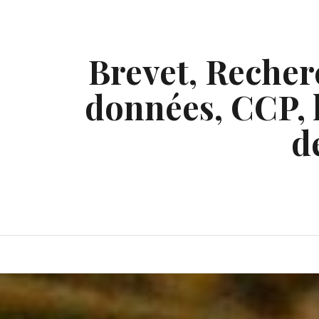
Skip
to
content
Brevet, Recherc
données, CCP, l
d