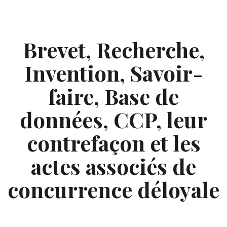
Skip
to
content
Brevet, Recherche,
Invention, Savoir-
faire, Base de
données, CCP, leur
contrefaçon et les
actes associés de
concurrence déloyale