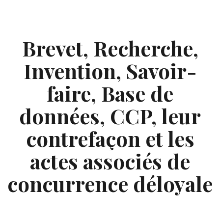
Skip
to
content
Brevet, Recherche,
Invention, Savoir-
faire, Base de
données, CCP, leur
contrefaçon et les
actes associés de
concurrence déloyale