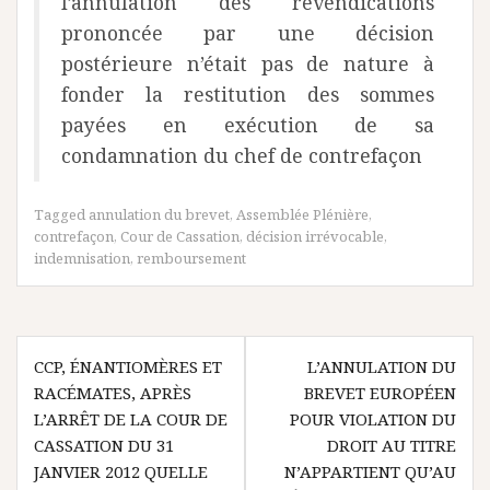
l’annulation des revendications
prononcée par une décision
postérieure n’était pas de nature à
fonder la restitution des sommes
payées en exécution de sa
condamnation du chef de contrefaçon
Tagged
annulation du brevet
,
Assemblée Plénière
,
contrefaçon
,
Cour de Cassation
,
décision irrévocable
,
indemnisation
,
remboursement
Navigation
CCP, ÉNANTIOMÈRES ET
L’ANNULATION DU
de
RACÉMATES, APRÈS
BREVET EUROPÉEN
l’article
L’ARRÊT DE LA COUR DE
POUR VIOLATION DU
CASSATION DU 31
DROIT AU TITRE
JANVIER 2012 QUELLE
N’APPARTIENT QU’AU