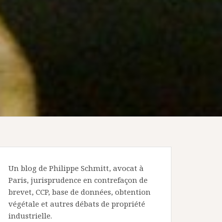
Un blog de Philippe Schmitt, avocat à
Paris, jurisprudence en contrefaçon de
brevet, CCP, base de données, obtention
végétale et autres débats de propriété
industrielle.