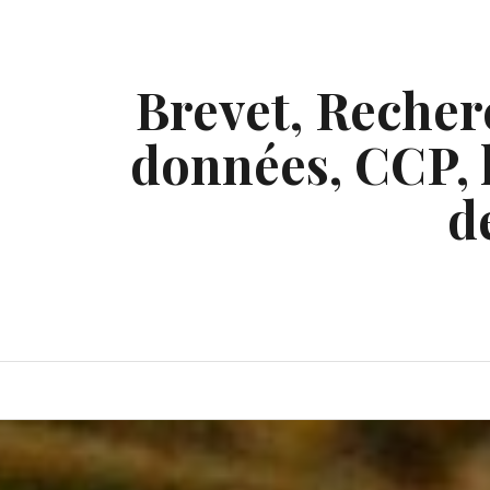
Skip
to
content
Brevet, Recherc
données, CCP, l
d