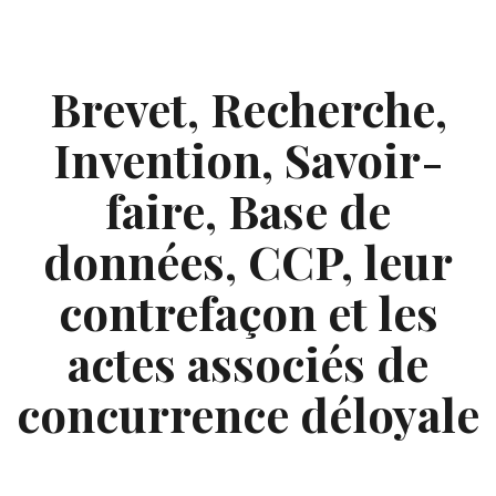
Skip
to
content
Brevet, Recherche,
Invention, Savoir-
faire, Base de
données, CCP, leur
contrefaçon et les
actes associés de
concurrence déloyale