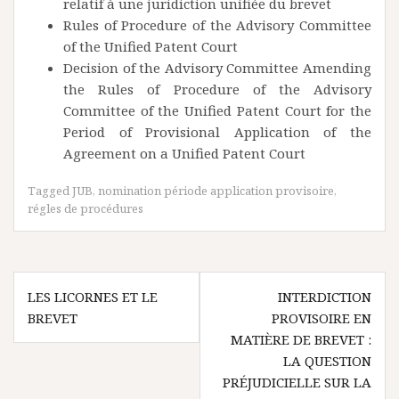
relatif à une juridiction unifiée du brevet
Rules of Procedure of the Advisory Committee
of the Unified Patent Court
Decision of the Advisory Committee Amending
the Rules of Procedure of the Advisory
Committee of the Unified Patent Court for the
Period of Provisional Application of the
Agreement on a Unified Patent Court
Tagged
JUB
,
nomination période application provisoire
,
régles de procédures
Navigation
LES LICORNES ET LE
INTERDICTION
de
BREVET
PROVISOIRE EN
l’article
MATIÈRE DE BREVET :
LA QUESTION
PRÉJUDICIELLE SUR LA