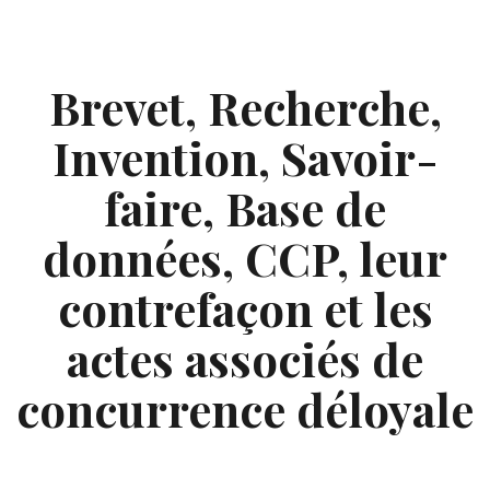
Skip
to
content
Brevet, Recherche,
Invention, Savoir-
faire, Base de
données, CCP, leur
contrefaçon et les
actes associés de
concurrence déloyale