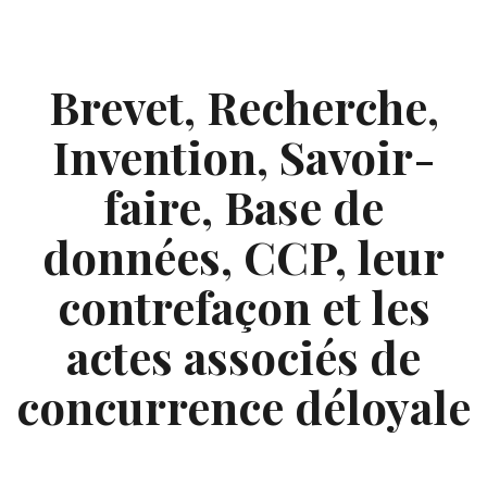
Skip
to
content
Brevet, Recherche,
Invention, Savoir-
faire, Base de
données, CCP, leur
contrefaçon et les
actes associés de
concurrence déloyale