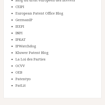
Blog du droit européen des brevets
CEIPI
European Patent Office Blog
GermanIP
IEEPI
INPI
IPKAT
IPWatchdog
Kluwer Patent Blog
La Loi des Parties
OCVV
OEB
Patentyo
PatLit