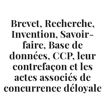
Skip
to
content
Brevet, Recherche,
Invention, Savoir-
faire, Base de
données, CCP, leur
contrefaçon et les
actes associés de
concurrence déloyale