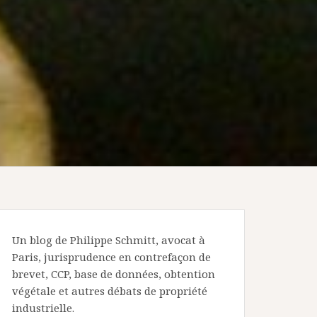
Un blog de Philippe Schmitt, avocat à
Paris, jurisprudence en contrefaçon de
brevet, CCP, base de données, obtention
végétale et autres débats de propriété
industrielle.