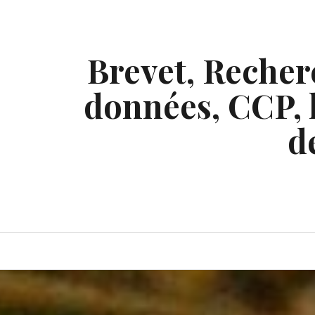
Skip
to
content
Brevet, Recherc
données, CCP, l
d