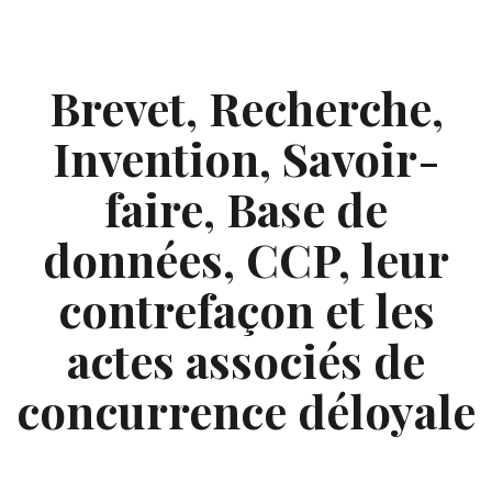
Skip
to
content
Brevet, Recherche,
Invention, Savoir-
faire, Base de
données, CCP, leur
contrefaçon et les
actes associés de
concurrence déloyale