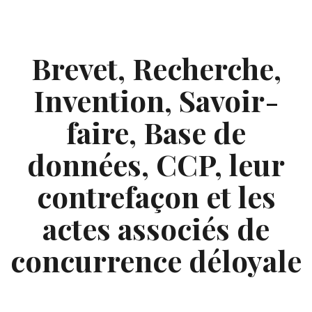
Skip
to
content
Brevet, Recherche,
Invention, Savoir-
faire, Base de
données, CCP, leur
contrefaçon et les
actes associés de
concurrence déloyale