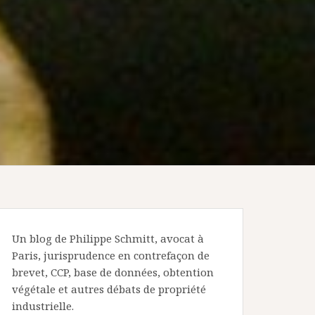
Un blog de Philippe Schmitt, avocat à
Paris, jurisprudence en contrefaçon de
brevet, CCP, base de données, obtention
végétale et autres débats de propriété
industrielle.