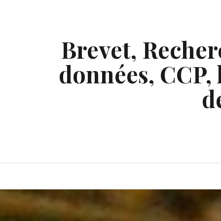
Skip
to
content
Brevet, Recherc
données, CCP, l
d