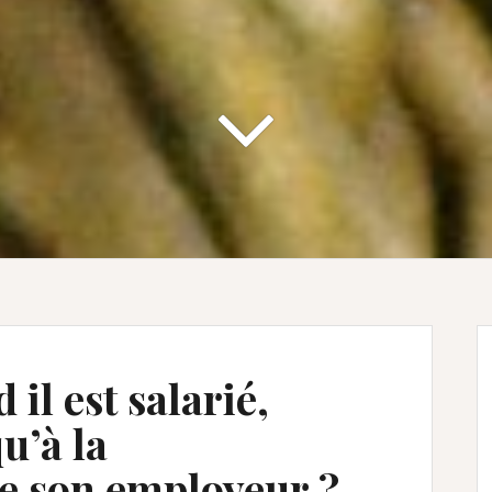
il est salarié,
qu’à la
e son employeur ?