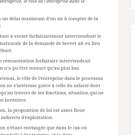
entreprise, le rôle de l’entreprise dans le
ns un délai maximum d’un an à compter de la
.
nt à verser forfaitairement interviendrait le
rnationale de la demande de brevet ait eu lieu
ébuté.
e rémunération forfaitaire interviendrait
n n’a pu être mesuré qu’au plus bas.
tenus, le rôle de l’entreprise dans le processus
on ne s’intéresse guère à celle du salarié dont
qu’au travers de ses fonctions, situation qui ne
on inventive.
on, la proposition de loi est assez floue
 indirects d’exploitation.
on n’étant envisagée que dans le cas où
antiels à l’entreprise, et la date