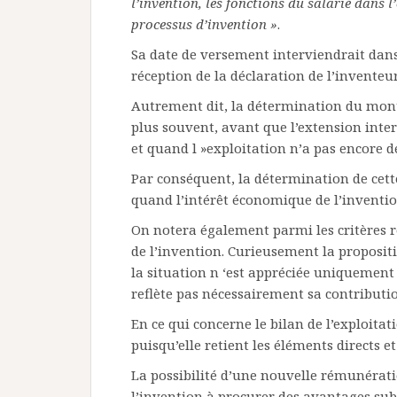
l’invention, les fonctions du salarié dans l’
processus d’invention »
.
Sa date de versement interviendrait da
réception de la déclaration de l’inventeur
Autrement dit, la détermination du monta
plus souvent, avant que l’extension inte
et quand l »exploitation n’a pas encore d
Par conséquent, la détermination de cett
quand l’intérêt économique de l’inventio
On notera également parmi les critères re
de l’invention. Curieusement la propositi
la situation n ‘est appréciée uniquement 
reflète pas nécessairement sa contributi
En ce qui concerne le bilan de l’exploitati
puisqu’elle retient les éléments directs et
La possibilité d’une nouvelle rémunérati
l’invention à procurer des avantages subst