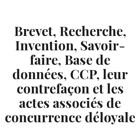
Skip
to
content
Brevet, Recherche,
Invention, Savoir-
faire, Base de
données, CCP, leur
contrefaçon et les
actes associés de
concurrence déloyale