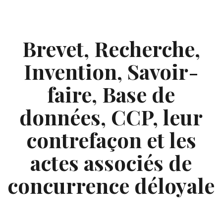
Skip
to
content
Brevet, Recherche,
Invention, Savoir-
faire, Base de
données, CCP, leur
contrefaçon et les
actes associés de
concurrence déloyale