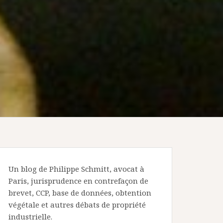
Un blog de Philippe Schmitt, avocat à
Paris, jurisprudence en contrefaçon de
brevet, CCP, base de données, obtention
végétale et autres débats de propriété
industrielle.