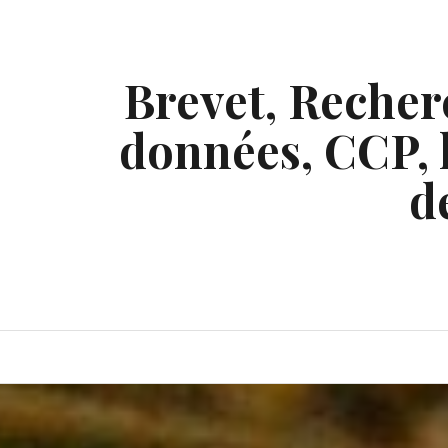
Skip
to
content
Brevet, Recherc
données, CCP, l
d