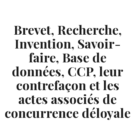
Skip
to
content
Brevet, Recherche,
Invention, Savoir-
faire, Base de
données, CCP, leur
contrefaçon et les
actes associés de
concurrence déloyale