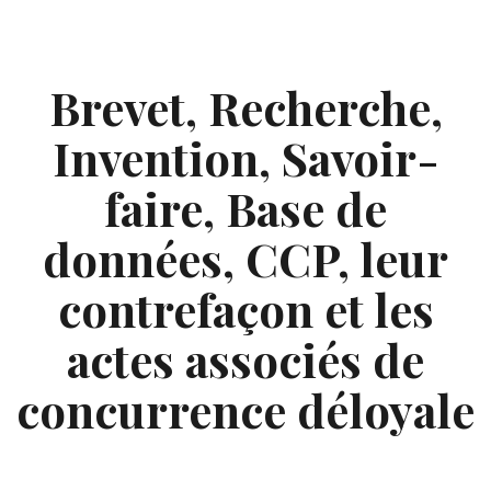
Skip
to
content
Brevet, Recherche,
Invention, Savoir-
faire, Base de
données, CCP, leur
contrefaçon et les
actes associés de
concurrence déloyale