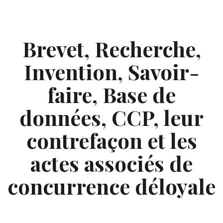
Skip
to
content
Brevet, Recherche,
Invention, Savoir-
faire, Base de
données, CCP, leur
contrefaçon et les
actes associés de
concurrence déloyale