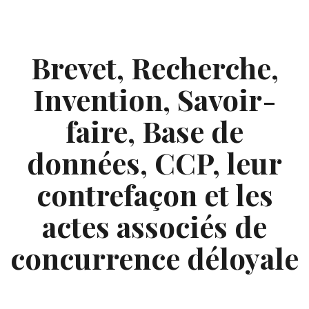
Skip
to
content
Brevet, Recherche,
Invention, Savoir-
faire, Base de
données, CCP, leur
contrefaçon et les
actes associés de
concurrence déloyale