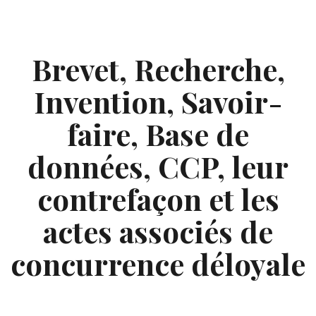
Skip
to
content
Brevet, Recherche,
Invention, Savoir-
faire, Base de
données, CCP, leur
contrefaçon et les
actes associés de
concurrence déloyale