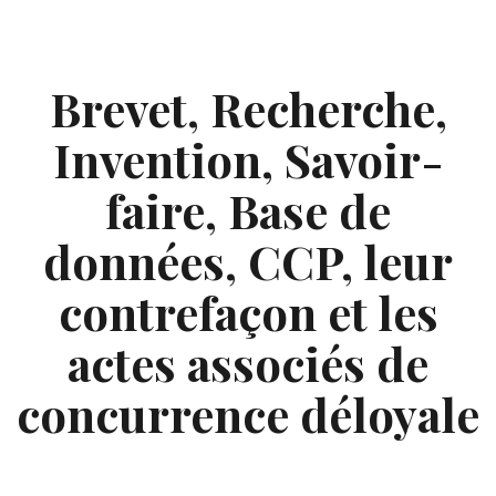
Skip
to
content
Brevet, Recherche,
Invention, Savoir-
faire, Base de
données, CCP, leur
contrefaçon et les
actes associés de
concurrence déloyale