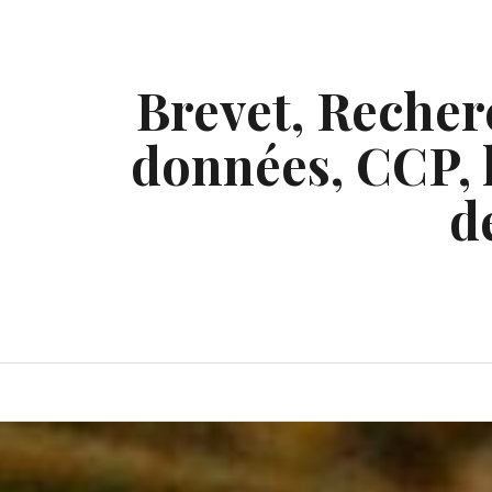
Skip
to
content
Brevet, Recherc
données, CCP, l
d