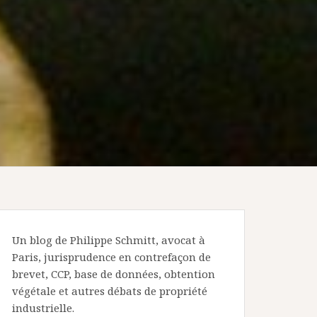
Un blog de Philippe Schmitt, avocat à
Paris, jurisprudence en contrefaçon de
brevet, CCP, base de données, obtention
végétale et autres débats de propriété
industrielle.