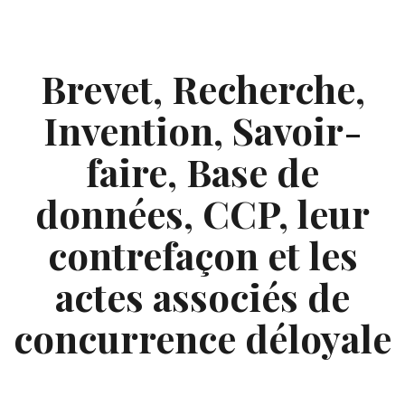
Skip
to
content
Brevet, Recherche,
Invention, Savoir-
faire, Base de
données, CCP, leur
contrefaçon et les
actes associés de
concurrence déloyale