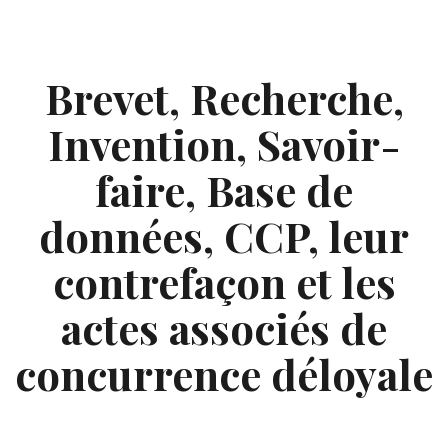
Skip
to
content
Brevet, Recherche,
Invention, Savoir-
faire, Base de
données, CCP, leur
contrefaçon et les
actes associés de
concurrence déloyale