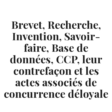
Skip
to
content
Brevet, Recherche,
Invention, Savoir-
faire, Base de
données, CCP, leur
contrefaçon et les
actes associés de
concurrence déloyale