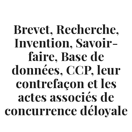
Skip
to
content
Brevet, Recherche,
Invention, Savoir-
faire, Base de
données, CCP, leur
contrefaçon et les
actes associés de
concurrence déloyale