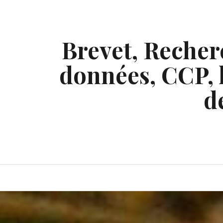
Skip
to
content
Brevet, Recherc
données, CCP, l
d