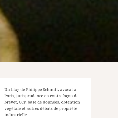
Un blog de Philippe Schmitt, avocat à
Paris, jurisprudence en contrefaçon de
brevet, CCP, base de données, obtention
végétale et autres débats de propriété
industrielle.