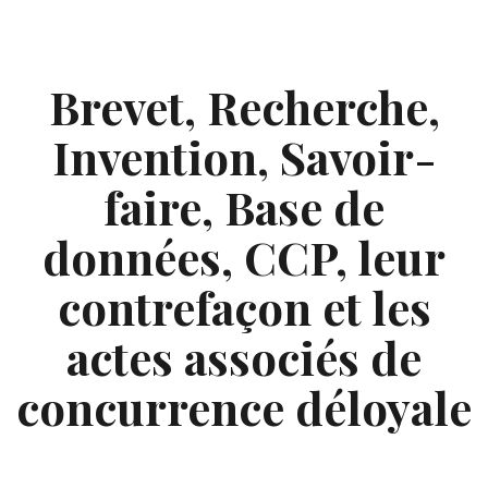
Skip
to
content
Brevet, Recherche,
Invention, Savoir-
faire, Base de
données, CCP, leur
contrefaçon et les
actes associés de
concurrence déloyale