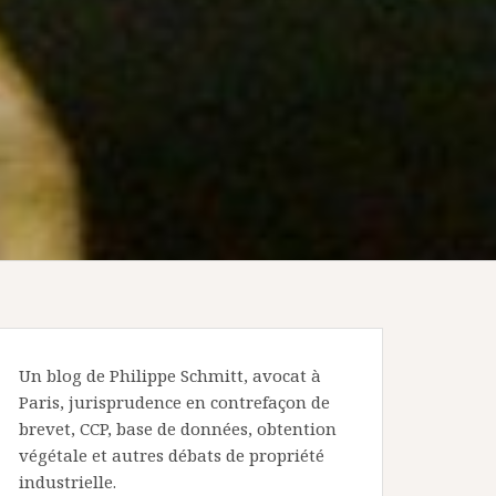
Un blog de Philippe Schmitt, avocat à
Paris, jurisprudence en contrefaçon de
brevet, CCP, base de données, obtention
végétale et autres débats de propriété
industrielle.