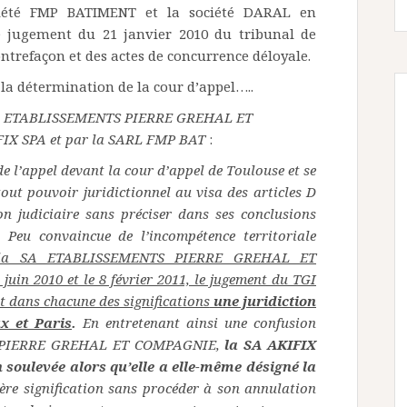
ociété FMP BATIMENT et la société DARAL en
e jugement du 21 janvier 2010 du tribunal de
ntrefaçon et des actes de concurrence déloyale.
à la détermination de la cour d’appel…..
la SA ETABLISSEMENTS PIERRE GREHAL ET
FIX SPA et par la SARL FMP BAT
:
e l’appel devant la cour d’appel de Toulouse et se
out pouvoir juridictionnel au visa des articles D
on judiciaire sans préciser dans ses conclusions
. Peu convaincue de l’incompétence territoriale
 à la SA ETABLISSEMENTS PIERRE GREHAL ET
4 juin 2010 et le 8 février 2011, le jugement du TGI
t dans chacune des significations
une juridiction
ux et Paris
.
En entretenant ainsi une confusion
TS PIERRE GREHAL ET COMPAGNIE,
la SA AKIFIX
n soulevée alors qu’elle a elle-même désigné la
ère signification sans procéder à son annulation