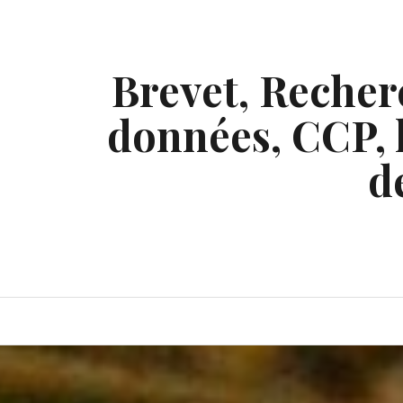
Skip
to
content
Brevet, Recherc
données, CCP, l
d