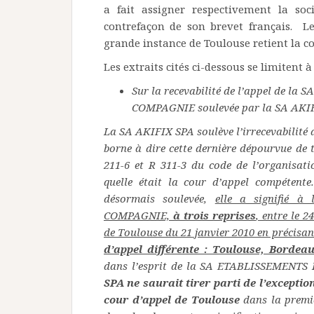
a fait assigner respectivement la s
contrefaçon de son brevet français. L
grande instance de Toulouse retient la co
Les extraits cités ci-dessous se limitent 
Sur la recevabilité de l’appel de 
COMPAGNIE soulevée par la SA AKI
La SA AKIFIX SPA soulève l’irrecevabilité d
borne à dire cette dernière dépourvue de t
211-6 et R 311-3 du code de l’organisati
quelle était la cour d’appel compétente
désormais soulevée,
elle a signifié
COMPAGNIE,
à trois reprises
, entre le 2
de Toulouse du 21 janvier 2010 en précisan
d’appel différente : Toulouse, Bordea
dans l’esprit de la SA ETABLISSEMEN
SPA ne saurait tirer parti de l’exceptio
cour d’appel de Toulouse
dans la premi