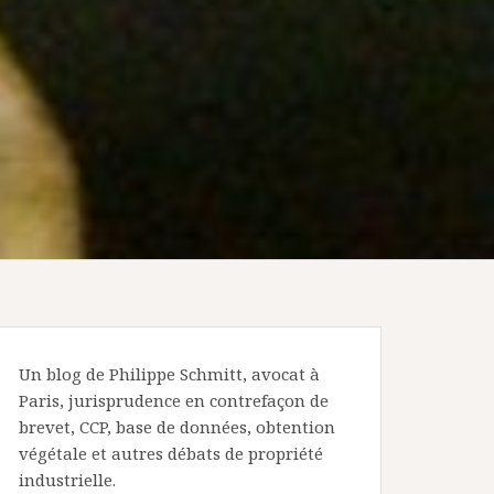
Un blog de Philippe Schmitt, avocat à
Paris, jurisprudence en contrefaçon de
brevet, CCP, base de données, obtention
végétale et autres débats de propriété
industrielle.