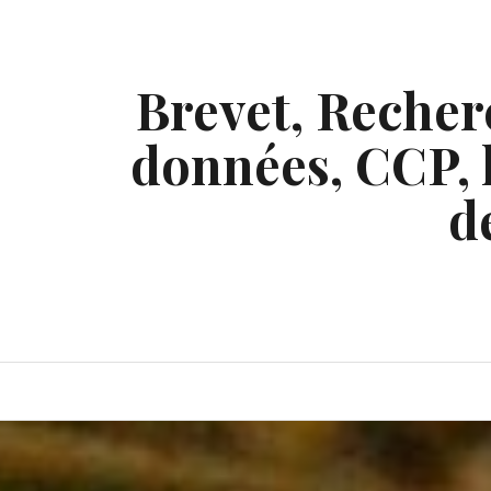
Skip
to
content
Brevet, Recherc
données, CCP, l
d