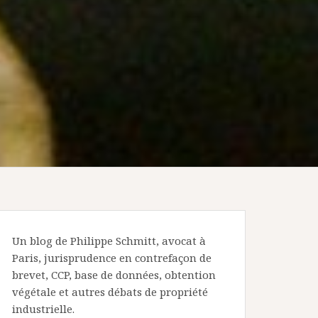
Un blog de Philippe Schmitt, avocat à
Paris, jurisprudence en contrefaçon de
brevet, CCP, base de données, obtention
végétale et autres débats de propriété
industrielle.