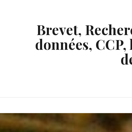
Skip
to
content
Brevet, Recherc
données, CCP, l
d