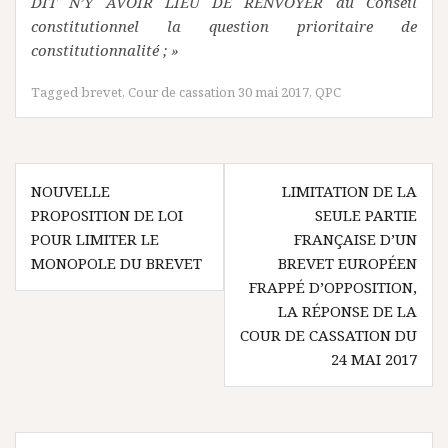
DIT N’Y AVOIR LIEU DE RENVOYER au Conseil
constitutionnel la question prioritaire de
constitutionnalité ; »
Tagged
brevet
,
Cour de cassation 30 mai 2017
,
QPC
Navigation
NOUVELLE
LIMITATION DE LA
de
PROPOSITION DE LOI
SEULE PARTIE
l’article
POUR LIMITER LE
FRANÇAISE D’UN
MONOPOLE DU BREVET
BREVET EUROPÉEN
FRAPPÉ D’OPPOSITION,
LA RÉPONSE DE LA
COUR DE CASSATION DU
24 MAI 2017