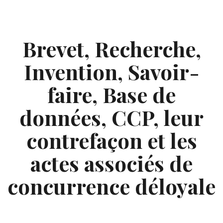
Skip
to
content
Brevet, Recherche,
Invention, Savoir-
faire, Base de
données, CCP, leur
contrefaçon et les
actes associés de
concurrence déloyale