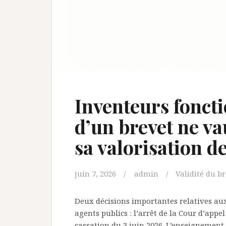
Inventeurs foncti
d’un brevet ne v
sa valorisation d
juin 7, 2026
admin
Validité du b
Deux décisions importantes relatives aux
agents publics : l’arrêt de la Cour d’appe
cassation du 3 juin 2026. L’enseignement L