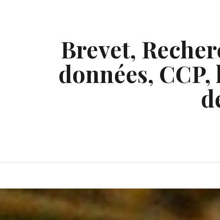
Skip
to
content
Brevet, Recherc
données, CCP, l
d