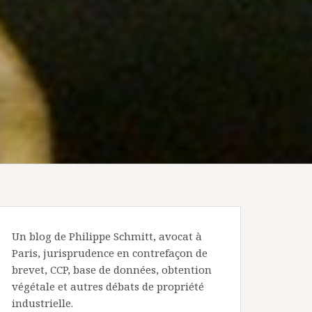
Un blog de Philippe Schmitt, avocat à
Paris, jurisprudence en contrefaçon de
brevet, CCP, base de données, obtention
végétale et autres débats de propriété
industrielle.