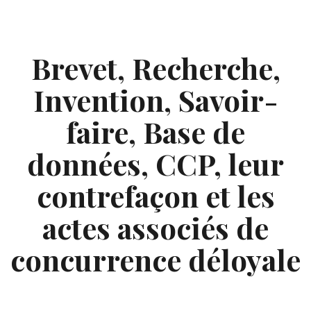
Skip
to
content
Brevet, Recherche,
Invention, Savoir-
faire, Base de
données, CCP, leur
contrefaçon et les
actes associés de
concurrence déloyale