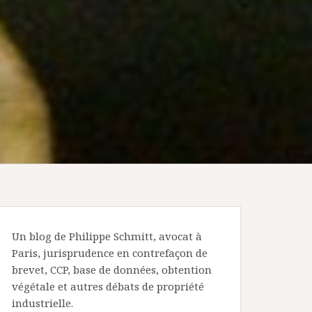
Un blog de Philippe Schmitt, avocat à
Paris, jurisprudence en contrefaçon de
brevet, CCP, base de données, obtention
végétale et autres débats de propriété
industrielle.