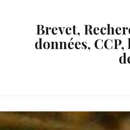
Skip
to
content
Brevet, Recherc
données, CCP, l
d