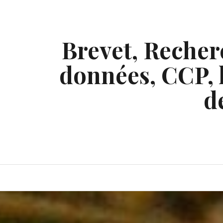
Skip
to
content
Brevet, Recherc
données, CCP, l
d