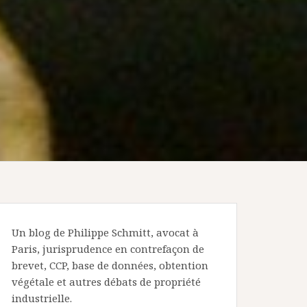
Un blog de Philippe Schmitt, avocat à
Paris, jurisprudence en contrefaçon de
brevet, CCP, base de données, obtention
végétale et autres débats de propriété
industrielle.