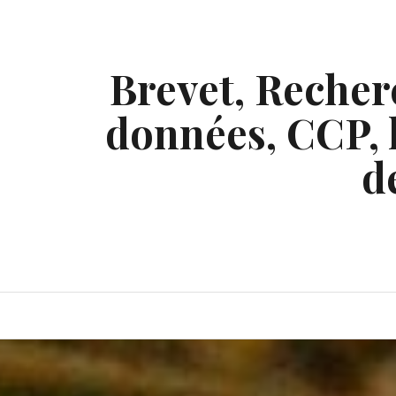
Skip
to
content
Brevet, Recherc
données, CCP, l
d