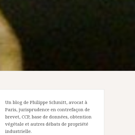
Un blog de Philippe Schmitt, avocat à
Paris, jurisprudence en contrefaçon de
brevet, CCP, base de données, obtention
végétale et autres débats de propriété
industrielle.