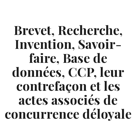
Skip
to
content
Brevet, Recherche,
Invention, Savoir-
faire, Base de
données, CCP, leur
contrefaçon et les
actes associés de
concurrence déloyale